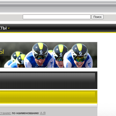
КТЫ
астанию
; по наименованию:
А-Я