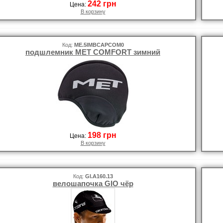
242 грн
Цена:
В корзину
Код:
ME.5IMBCAPCOM0
подшлемник MET COMFORT зимний
198 грн
Цена:
В корзину
Код:
GI.A160.13
велошапочка GIO чёр