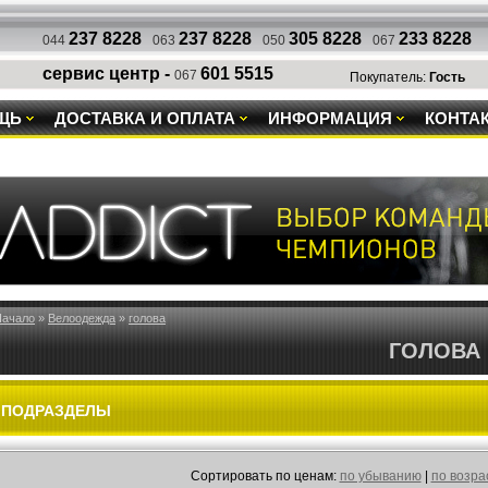
237 8228
237 8228
305 8228
233 8228
044
063
050
067
сервис центр -
601 5515
067
Покупатель:
Гость
ЩЬ
ДОСТАВКА И ОПЛАТА
ИНФОРМАЦИЯ
КОНТА
Начало
»
Велоодежда
»
голова
ГОЛОВА
ПОДРАЗДЕЛЫ
Cортировать по ценам:
по убыванию
|
по возр