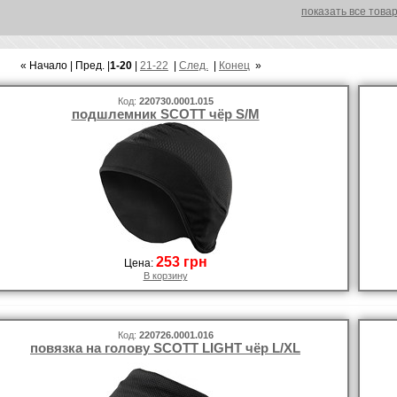
показать все това
« Начало | Пред. |
1-20
|
21-22
|
След.
|
Конец
»
Код:
220730.0001.015
подшлемник SCOTT чёр S/M
253 грн
Цена:
В корзину
Код:
220726.0001.016
повязка на голову SCOTT LIGHT чёр L/XL