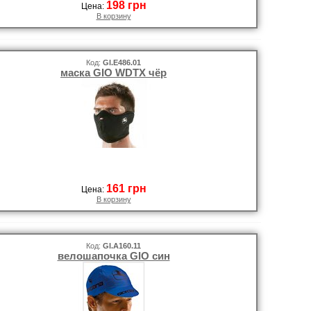
198 грн
Цена:
В корзину
Код:
GI.E486.01
маска GIO WDTX чёр
161 грн
Цена:
В корзину
Код:
GI.A160.11
велошапочка GIO син