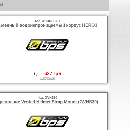
ры
Код:
AHDRH-301
Сменный водонепроницаемый корпус HERO3
627 грн
Цена:
В корзину
Код:
GVHS30
репление Vented Helmet Strap Mount (GVHS30)