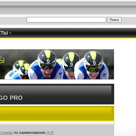
КТЫ
GO PRO
астанию
; по наименованию:
А-Я