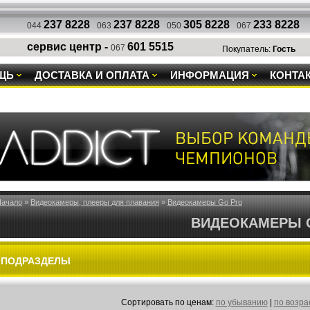
237 8228
237 8228
305 8228
233 8228
044
063
050
067
сервис центр -
601 5515
067
Покупатель:
Гость
ЩЬ
ДОСТАВКА И ОПЛАТА
ИНФОРМАЦИЯ
КОНТА
Начало
»
Видеокамеры, плееры для плавания
»
Видеокамеры Go Pro
ВИДЕОКАМЕРЫ 
ПОДРАЗДЕЛЫ
Cортировать по ценам:
по убыванию
|
по возр