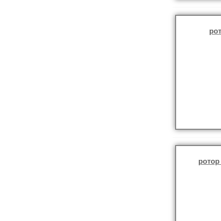
ро
ротор