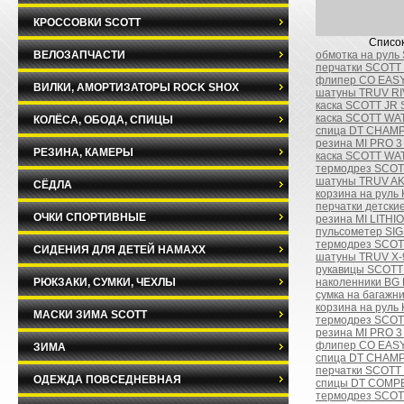
КРОССОВКИ SCOTT
Списо
ВЕЛОЗАПЧАСТИ
обмотка на руль
перчатки SCOTT
флипер CO EASY
ВИЛКИ, АМОРТИЗАТОРЫ ROCK SHOX
шатуны TRUV RIV
каска SCOTT JR 
каска SCOTT WAT
КОЛЁСА, ОБОДА, СПИЦЫ
спица DT CHAMPI
резина MI PRO 3
РЕЗИНА, КАМЕРЫ
каска SCOTT WAT
термодрез SCOT
шатуны TRUV AKA
СЁДЛА
корзина на руль
перчатки детски
ОЧКИ СПОРТИВНЫЕ
резина MI LITHI
пульсометер SIG
термодрез SCOT
СИДЕНИЯ ДЛЯ ДЕТЕЙ HAMAXX
шатуны TRUV X-9
рукавицы SCOTT 
РЮКЗАКИ, СУМКИ, ЧЕХЛЫ
наколенники BG 
сумка на багаж
корзина на руль
МАСКИ ЗИМА SCOTT
термодрез SCOT
резина MI PRO 3
флипер CO EASY 
ЗИМА
спица DT CHAMPI
перчатки SCOTT 
ОДЕЖДА ПОВСЕДНЕВНАЯ
спицы DT COMPET
термодрез SCOT