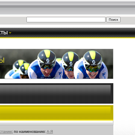
КТЫ
астанию
; по наименованию:
А-Я