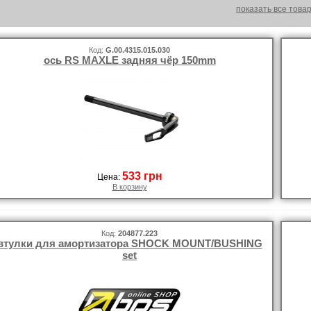
показать все това
Код:
G.00.4315.015.030
ось RS MAXLE задняя чёр 150mm
533 грн
Цена:
В корзину
Код:
204877.223
втулки для амортизатора SHOCK MOUNT/BUSHING
set