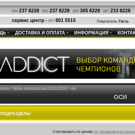
237 8228
237 8228
305 8228
233 8228
044
063
050
067
сервис центр -
601 5515
067
Покупатель:
Гость
ЩЬ
ДОСТАВКА И ОПЛАТА
ИНФОРМАЦИЯ
КОНТА
Начало
»
Вилки, Амортизаторы ROCK SHOX
»
оси
ОСИ
ПОДРАЗДЕЛЫ
Cортировать по ценам:
по убыванию
|
по возр