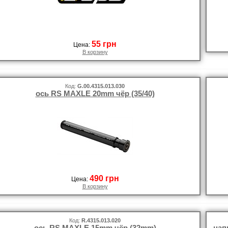
55 грн
Цена:
В корзину
Код:
G.00.4315.013.030
ось RS MAXLE 20mm чёр (35/40)
490 грн
Цена:
В корзину
Код:
R.4315.013.020
ось RS MAXLE 15mm чёр (32mm)
нап