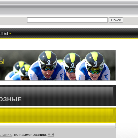
КТЫ
ОЗНЫЕ
астанию
; по наименованию:
А-Я