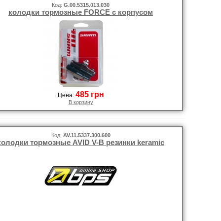
Код:
G.00.5315.013.030
колодки тормозные FORCE с корпусом
485 грн
Цена:
В корзину
Код:
AV.11.5337.300.600
колодки тормозные AVID V-B резинки keramic