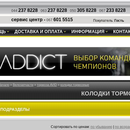
237 8228
237 8228
305 8228
233 8228
044
063
050
067
сервис центр -
601 5515
067
Покупатель:
Гость
ЩЬ
ДОСТАВКА И ОПЛАТА
ИНФОРМАЦИЯ
КОНТА
Начало
»
Велозапчасти
»
тормоза AVID
»
колодки тормозные
КОЛОДКИ ТОРМ
ПОДРАЗДЕЛЫ
Cортировать по ценам:
по убыванию
|
по возр