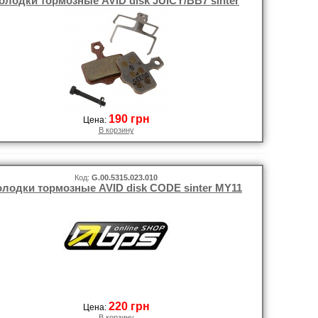
олодки тормозные AVID disk JUICY/BB7 sinter
190 грн
Цена:
В корзину
Код:
G.00.5315.023.010
олодки тормозные AVID disk CODE sinter MY11
220 грн
Цена:
В корзину