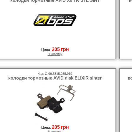
колодки тормозные AVID X0 TR STL SINT
к
205 грн
Цена:
В корзину
Код:
G.00.5315.035.010
колодки тормозные AVID disk ELIXIR sinter
к
205 грн
Цена:
В корзину