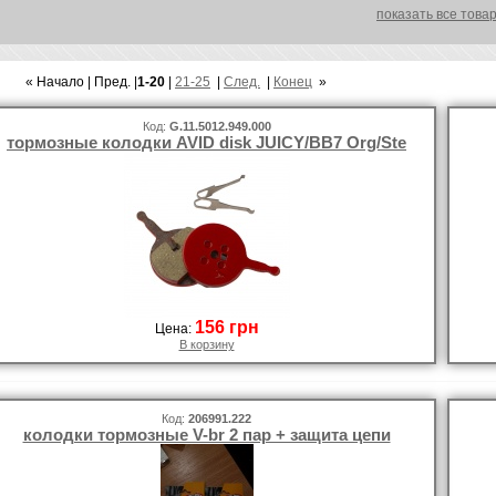
показать все това
« Начало | Пред. |
1-20
|
21-25
|
След.
|
Конец
»
Код:
G.11.5012.949.000
тормозные колодки AVID disk JUICY/BB7 Org/Ste
156 грн
Цена:
В корзину
Код:
206991.222
колодки тормозные V-br 2 пар + защита цепи