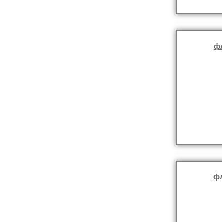
фл
фл