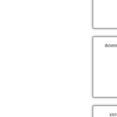
флипе
удл