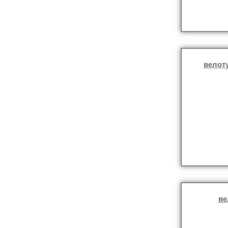
велот
ве