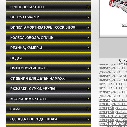
КРОССОВКИ SCOTT
ВЕЛОЗАПЧАСТИ
MT
ВИЛКИ, АМОРТИЗАТОРЫ ROCK SHOX
КОЛЁСА, ОБОДА, СПИЦЫ
РЕЗИНА, КАМЕРЫ
СЁДЛА
Спис
велотрусы GIO 
ОЧКИ СПОРТИВНЫЕ
велотрусы SCOT
джинсы SCOTT D
велотрусы SP SC
СИДЕНИЯ ДЛЯ ДЕТЕЙ HAMAXX
велотрусы GIO 
штаны SCOTT LO
штаны SCOTT C
РЮКЗАКИ, СУМКИ, ЧЕХЛЫ
велотрусы SCOT
джинсы SCOTT D
МАСКИ ЗИМА SCOTT
велотрусы SCOT
велотрусы SCOTT
велорейтузы GIO
ЗИМА
велорейтузы GI
руль TRUV BOOBA
ОДЕЖДА ПОВСЕДНЕВНАЯ
велорейтузы GIO
руль TRUV BOOBA