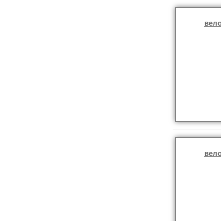
вело
вело