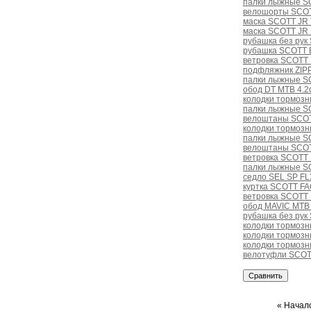
палки лыжные S
велошорты SCOT
маска SCOTT JR 
маска SCOTT JR 
рубашка без рук
рубашка SCOTT 
ветровка SCOTT F
подфляжник ZIPP
палки лыжные S
обод DT MTB 4.2
колодки тормозны
палки лыжные S
велоштаны SCOT
колодки тормозн
палки лыжные SC
велоштаны SCOTT
ветровка SCOTT F
палки лыжные SC
седло SEL SP FL
куртка SCOTT F
ветровка SCOTT F
обод MAVIC MTB 
рубашка без рук
колодки тормоз
колодки тормозн
колодки тормозн
велотуфли SCOTT
« Начало