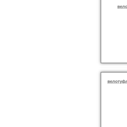
вело
велотуф