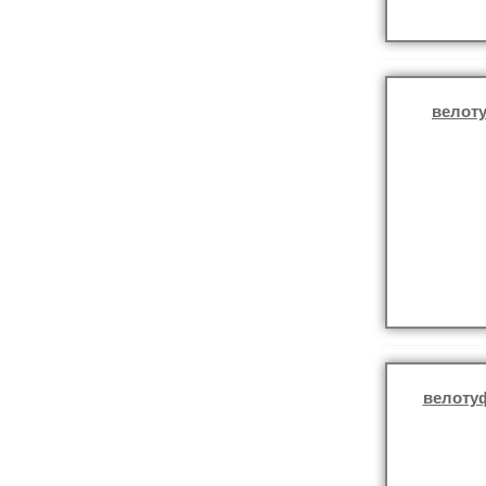
велоту
велоту