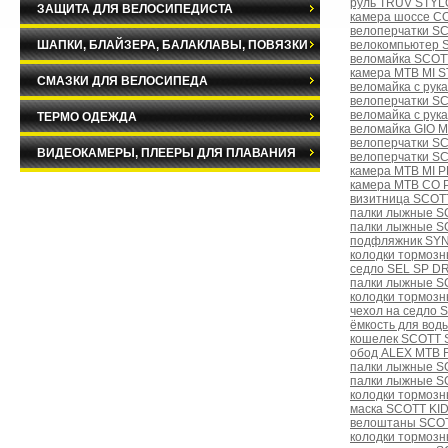
руль TRUV STYLO
ЗАЩИТА ДЛЯ ВЕЛОСИПЕДИСТА
камера шоссе CO
велоперчатки S
ШАПКИ, БЛАЙЗЕРА, БАЛАКЛАВЫ, ПОВЯЗКИ
велокомпьютер 
веломайка SCOTT
камера MTB MI 
СМАЗКИ ДЛЯ ВЕЛОСИПЕДА
веломайка с ру
велоперчатки S
веломайка с ру
ТЕРМО ОДЕЖДА
веломайка GIO 
велоперчатки S
ВИДЕОКАМЕРЫ, ПЛЕЕРЫ ДЛЯ ПЛАВАНИЯ
велоперчатки S
камера MTB MI 
камера MTB CO P
визитница SCOT
палки лыжные S
палки лыжные S
подфляжник SYN
колодки тормозн
седло SEL SP D
палки лыжные SC
колодки тормозн
чехол на седло
ёмкость для вод
кошелек SCOTT S
обод ALEX MTB F
палки лыжные S
палки лыжные S
колодки тормозн
маска SCOTT KID
велоштаны SCOTT
колодки тормозн