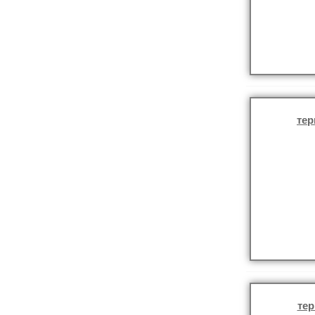
те
те