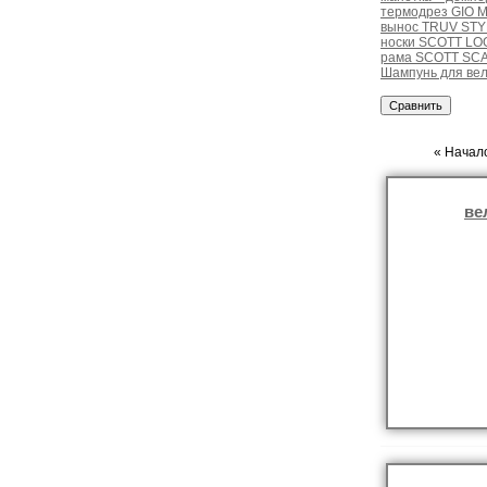
термодрез GIO 
вынос TRUV STYL
носки SCOTT LOG
рама SCOTT SCA
Шампунь для вел
« Начало
ве