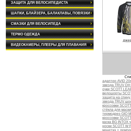
ЗАЩИТА ДЛЯ ВЕЛОСИПЕДИСТА
ШАПКИ, БЛАЙЗЕРА, БАЛАКЛАВЫ, ПОВЯЗКИ
СМАЗКИ ДЛЯ ВЕЛОСИПЕДА
ТЕРМО ОДЕЖДА
дже
ВИДЕОКАМЕРЫ, ПЛЕЕРЫ ДЛЯ ПЛАВАНИЯ
Спи
адаптер AVID 20
звезда TRUV DH 
очки SCOTT LEAP
велошорты SCOT
защита на спину
звезда TRUV шос
кроссовки SCOTT
стёкла для маск
термодрез GIO 
кроссовки SCOTT
каска BG INTOX ч
носки SCOTT W R
манетка + демп