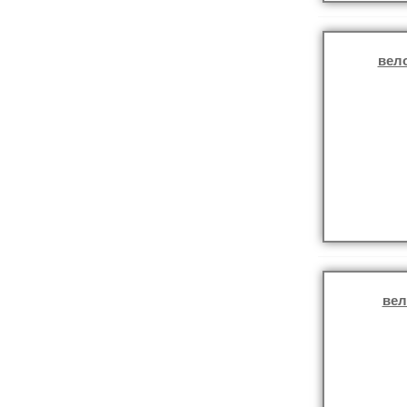
вел
вел