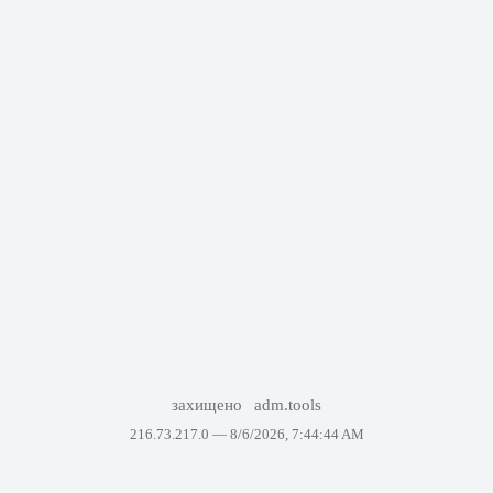
захищено
adm.tools
216.73.217.0 —
8/6/2026, 7:44:44 AM