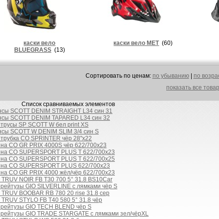
каски вело
каски вело MET
(60)
BLUEGRASS
(13)
Cортировать по ценам:
по убыванию
|
по возр
показать все това
Список сравниваемых элементов
нсы SCOTT DENIM STRAIGHT L34 син 31
нсы SCOTT DENIM TAPARED L34 син 32
трусы SP SCOTT W бел print XS
нсы SCOTT W DENIM SLIM 3/4 син S
трубка CO SPRINTER чёр 28''x22
на CO GR PRIX 4000S чёр 622/700x23
ина CO SUPERSPORT PLUS T 622/700x23
ина CO SUPERSPORT PLUS T 622/700x25
ина CO SUPERSPORT PLUS 622/700x23
на CO GR PRIX 4000 жёл/чёр 622/700x23
 TRUV NOIR FB T30 700 5° 31.8 BS10Car
рейтузы GIO SILVERLINE с лямками чёр S
 TRUV BOOBAR RB 780 20 rise 31.8 сер
 TRUV STYLO FB T40 580 5° 31.8 чёр
орейтузы GIO TECH BLEND чёр S
орейтузы GIO TRADE STARGATE с лямками зел/чёрXL