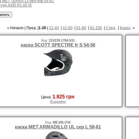
а MET TERRA 13 бел mat 54-61
тер AVID R1 60 IS
« Начало | Пред. |
1-20
|
21-40
|
41-60
|
61-80
|
81-100
|
След.
|
Конец
»
Код:
210239.1784.531
каска SCOTT SPECTRE fr S 54-56
1.925 грн
Цена:
В корзину
Код:
ME.69LOSI
каска MET ARMADILLO UL сер L 58-61