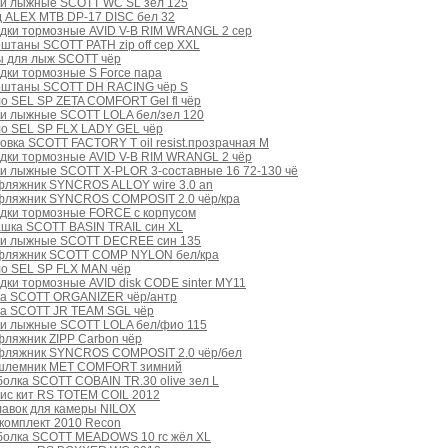
ки лыжные SCOTT WC SL зел 125
 ALEX MTB DP-17 DISC бел 32
дки тормозные AVID V-B RIM WRANGL 2 сер
штаны SCOTT PATH zip off сер XXL
ы для лыж SCOTT чёр
дки тормозные S Force пара
оштаны SCOTT DH RACING чёр S
о SEL SP ZETA COMFORT Gel fl чёр
ки лыжные SCOTT LOLA бел/зел 120
ло SEL SP FLX LADY GEL чёр
овка SCOTT FACTORY T oil resist.прозрачная M
дки тормозные AVID V-B RIM WRANGL 2 чёр
и лыжные SCOTT X-PLOR 3-составные 16 72-130 чё
фляжник SYNCROS ALLOY wire 3.0 an
фляжник SYNCROS COMPOSIT 2.0 чёр/кра
одки тормозные FORCE с корпусом
ашка SCOTT BASIN TRAIL син XL
ки лыжные SCOTT DECREE син 135
фляжник SCOTT COMP NYLON бел/кра
ло SEL SP FLX MAN чёр
дки тормозные AVID disk CODE sinter MY11
ка SCOTT ORGANIZER чёр/антр
ка SCOTT JR TEAM SGL чёр
ки лыжные SCOTT LOLA бел/фио 115
ляжник ZIPP Carbon чёр
фляжник SYNCROS COMPOSIT 2.0 чёр/бел
шлемник MET COMFORT зимний
олка SCOTT COBAIN TR.30 olive зел L
ис кит RS TOTEM COIL 2012
авок для камеры NILOX
комплект 2010 Recon
болка SCOTT MEADOWS 10 rc жёл XL