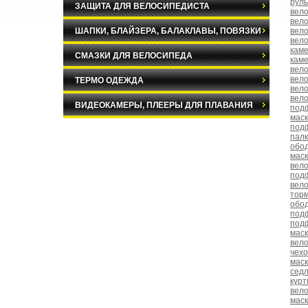
рул
ЗАЩИТА ДЛЯ ВЕЛОСИПЕДИСТА
вел
вел
ШАПКИ, БЛАЙЗЕРА, БАЛАКЛАВЫ, ПОВЯЗКИ
вел
вел
кам
СМАЗКИ ДЛЯ ВЕЛОСИПЕДА
каме
вел
вел
ТЕРМО ОДЕЖДА
вело
вел
ВИДЕОКАМЕРЫ, ПЛЕЕРЫ ДЛЯ ПЛАВАНИЯ
под
маск
подф
пал
обод
мас
вело
под
вело
торм
обод
под
под
маск
вело
чех
маск
сед
курт
вело
маск