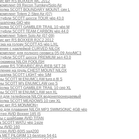
вис кит RS BOXXER WC 2012
комплект 09 Recon Turnkey/Solo Air
болка SCOTT BOUNDARY MOUNT. син L
комплект Totem 2-Step Air (07)
отуфли SCOTT шоссе TOUR чёр 43.0
шапочка GIO чёр
болка SCOTT GAMBLER TRAIL 10 чёр M
отуфли SCOTT TEAM CARBON чёр 44.0
комплект Totem Solo Air (07-09)
вис кит RS BOXXER R2C2 2012
зка на голову SCOTT AS чёр L/XL
пение с наклейкой CURVED NILOX
комплект для полного сервиса 05-09 Ario/MC3
отуфли SCOTT шоссе PREMIUM зел 43.0
еокамера NILOX FOOLISH
ьники RS TORA/REC/RVL/REB SET 28
пление на грудь CHEST MOUNT NILOX
ошапка SCOTT LIGHT чёр S/M
ы SCOTT W ENUMCLAW turq.p.tll S
ны SCOTT W's ENUMCLAW сер S
болка SCOTT GAMBLER TRAIL 10 сер XL
ны SCOTT W ENUMCLAW зел XL
ол для телефонов NILOX водонепронецаемый
болка SCOTT MEADOWS 10 син XL
вис кит RS MON/MON+
ер для плавания NILOX MP3 SWIMSONIC 4GB чёр
тер AVID Boxxer 185 IS
ы с шайбами AVID TITAN
а SCOTT WATU чёр 1size
ы AVID 160
тер AVID-60IS зад200
а MET PILGRIM 13 бел/сер 54-61