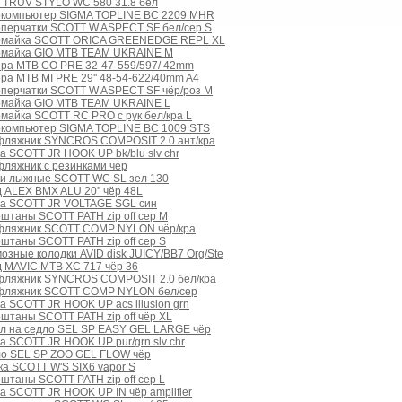
ь TRUV STYLO WC 580 31.8 бел
окомпьютер SIGMA TOPLINE BC 2209 MHR
оперчатки SCOTT W ASPECT SF бел/сер S
омайка SCOTT ORICA GREENEDGE REPL XL
омайка GIO MTB TEAM UKRAINE M
ера MTB CO PRE 32-47-559/597/ 42mm
ра MTB MI PRE 29'' 48-54-622/40mm A4
оперчатки SCOTT W ASPECT SF чёр/роз M
омайка GIO MTB TEAM UKRAINE L
майка SCOTT RC PRO с рук бел/кра L
окомпьютер SIGMA TOPLINE BC 1009 STS
фляжник SYNCROS COMPOSIT 2.0 ант/кра
а SCOTT JR HOOK UP bk/blu slv chr
ляжник с резинками чёр
ки лыжные SCOTT WC SL зел 130
 ALEX BMX ALU 20'' чёр 48L
ка SCOTT JR VOLTAGE SGL син
штаны SCOTT PATH zip off сер M
фляжник SCOTT COMP NYLON чёр/кра
штаны SCOTT PATH zip off сер S
озные колодки AVID disk JUICY/BB7 Org/Ste
 MAVIC MTB XC 717 чёр 36
фляжник SYNCROS COMPOSIT 2.0 бел/кра
фляжник SCOTT COMP NYLON бел/сер
а SCOTT JR HOOK UP acs illusion grn
штаны SCOTT PATH zip off чёр XL
ол на седло SEL SP EASY GEL LARGE чёр
а SCOTT JR HOOK UP pur/grn slv chr
ло SEL SP ZOO GEL FLOW чёр
ка SCOTT W'S SIX6 vapor S
штаны SCOTT PATH zip off сер L
а SCOTT JR HOOK UP IN чёр amplifier