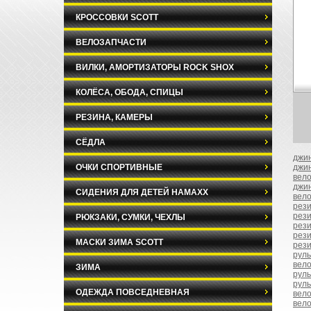
КРОССОВКИ SCOTT
ВЕЛОЗАПЧАСТИ
ВИЛКИ, АМОРТИЗАТОРЫ ROCK SHOX
КОЛЁСА, ОБОДА, СПИЦЫ
РЕЗИНА, КАМЕРЫ
СЁДЛА
джи
ОЧКИ СПОРТИВНЫЕ
джи
вело
джи
СИДЕНИЯ ДЛЯ ДЕТЕЙ HAMAXX
вело
рези
рез
РЮКЗАКИ, СУМКИ, ЧЕХЛЫ
рез
рез
МАСКИ ЗИМА SCOTT
рези
руль
вело
ЗИМА
руль
руль
ОДЕЖДА ПОВСЕДНЕВНАЯ
вел
вел