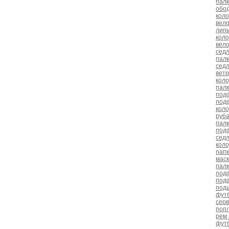
пал
обод
коло
вело
лип
коло
вел
седл
пал
сед
ветр
коло
палк
под
под
кол
руб
пал
под
сед
коло
пап
мас
пал
подф
под
под
футб
серв
попл
рем 
фут