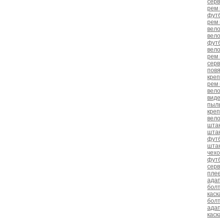
сер
рем 
фут
рем 
вел
вело
фут
вел
рем 
сер
повя
кре
рем 
вел
вид
пыл
кре
вел
штан
шта
фут
шта
чех
фут
сер
пле
адап
болт
каск
болт
адап
каск