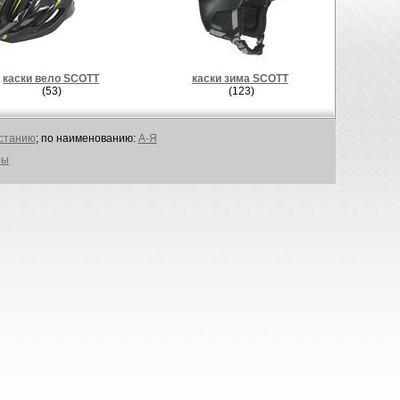
каски вело SCOTT
каски зима SCOTT
(53)
(123)
астанию
; по наименованию:
А-Я
ры