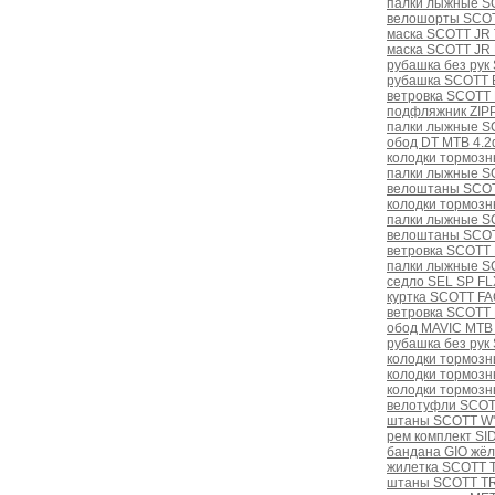
палки лыжные S
велошорты SCOT
маска SCOTT JR 
маска SCOTT JR 
рубашка без рук
рубашка SCOTT 
ветровка SCOTT F
подфляжник ZIPP
палки лыжные S
обод DT MTB 4.2
колодки тормозны
палки лыжные S
велоштаны SCOT
колодки тормозн
палки лыжные SC
велоштаны SCOTT
ветровка SCOTT F
палки лыжные SC
седло SEL SP FL
куртка SCOTT F
ветровка SCOTT F
обод MAVIC MTB 
рубашка без рук
колодки тормоз
колодки тормозн
колодки тормозн
велотуфли SCOTT
штаны SCOTT W'
рем комплект SI
бандана GIO жёл
жилетка SCOTT 
штаны SCOTT TR