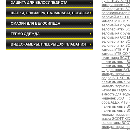
руль TRUV STYLO
ЗАЩИТА ДЛЯ ВЕЛОСИПЕДИСТА
камера шоссе CO
велоперчатки S
ШАПКИ, БЛАЙЗЕРА, БАЛАКЛАВЫ, ПОВЯЗКИ
велокомпьютер 
веломайка SCOTT
камера MTB MI 
СМАЗКИ ДЛЯ ВЕЛОСИПЕДА
веломайка с ру
велоперчатки S
веломайка с ру
ТЕРМО ОДЕЖДА
веломайка GIO 
велоперчатки S
ВИДЕОКАМЕРЫ, ПЛЕЕРЫ ДЛЯ ПЛАВАНИЯ
велоперчатки S
камера MTB MI 
камера MTB CO P
визитница SCOT
палки лыжные S
палки лыжные S
подфляжник SYN
колодки тормозн
седло SEL SP D
палки лыжные SC
колодки тормозн
чехол на седло
ёмкость для вод
кошелек SCOTT S
обод ALEX MTB F
палки лыжные S
палки лыжные S
колодки тормозн
маска SCOTT KID
велоштаны SCOTT
колодки тормозн