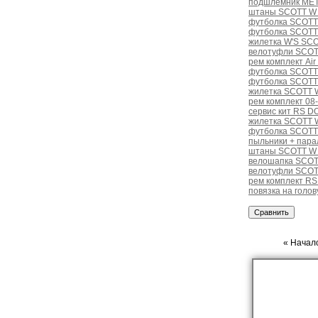
подшлемник MET
штаны SCOTT W
футболка SCOTT
футболка SCOTT
жилетка W'S SC
велотуфли SCOTT
рем комплект Air
футболка SCOTT
футболка SCOTT
жилетка SCOTT W
рем комплект 08
сервис кит RS D
жилетка SCOTT 
футболка SCOT
пыльники + пара
штаны SCOTT W E
велошапка SCOTT
велотуфли SCOT
рем комплект RS
повязка на голо
« Начало