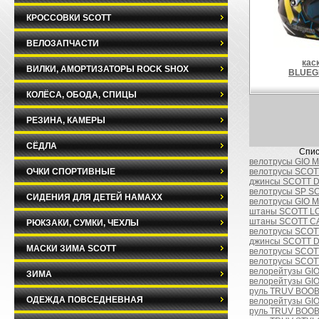
КРОССОВКИ SCOTT
ВЕЛОЗАПЧАСТИ
кас
ВИЛКИ, АМОРТИЗАТОРЫ ROCK SHOX
BLUEG
КОЛЁСА, ОБОДА, СПИЦЫ
РЕЗИНА, КАМЕРЫ
СЁДЛА
Спис
велотрусы GIO 
ОЧКИ СПОРТИВНЫЕ
велотрусы SCOT
джинсы SCOTT D
велотрусы SP SC
СИДЕНИЯ ДЛЯ ДЕТЕЙ HAMAXX
велотрусы GIO 
штаны SCOTT LO
штаны SCOTT C
РЮКЗАКИ, СУМКИ, ЧЕХЛЫ
велотрусы SCOT
джинсы SCOTT D
МАСКИ ЗИМА SCOTT
велотрусы SCOT
велотрусы SCOTT
велорейтузы GIO
ЗИМА
велорейтузы GI
руль TRUV BOOBA
ОДЕЖДА ПОВСЕДНЕВНАЯ
велорейтузы GIO
руль TRUV BOOBA