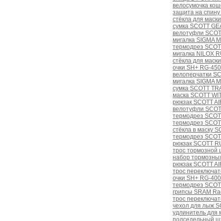
велосумочка ко
защита на спину
стёкла для маски
сумка SCOTT GEA
велотуфли SCOT
мигалка SIGMA M
термодрез SCOTT
мигалка NILOX 
стёкла для маски
очки SH+ RG-4500
велоперчатки SC
мигалка SIGMA M
сумка SCOTT TRA
маска SCOTT WI
рюкзак SCOTT A
велотуфли SCOTT
термодрез SCOT
термодрез SCOT
стёкла в маску 
термодрез SCOT
рюкзак SCOTT R
трос тормозной 
набор тормозных
рюкзак SCOTT A
трос переключат
очки SH+ RG-4000
термодрез SCOTT
грипсы SRAM Ra
трос переключат
чехол для лыж S
удлинитель для 
подседельный ш