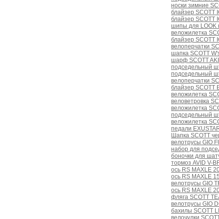
носки зимние S
блайзер SCOTT I
блайзер SCOTT I
шипы для LOOK 
веложилетка SCO
блайзер SCOTT 
велоперчатки S
шапка SCOTT W'
шарф SCOTT AKIt
подседельный ш
подседельный ш
велоперчатки S
блайзер SCOTT B
веложилетка SC
веловетровка S
веложилетка SCO
подседельный ш
веложилетка SC
педали EXUSTAR
Шапка SCOTT че
велотрусы GIO 
набор для подсе
боночки для шат
тормоз AVID V-B
ось RS MAXLE 20
ось RS MAXLE 1
велотрусы GIO T
ось RS MAXLE 2
фляга SCOTT TE
велотрусы GIO D
бахилы SCOTT LI
велочулки SCOTT