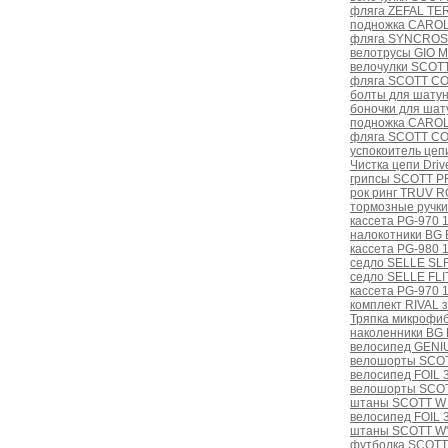
фляга ZEFAL TE
подножка CAROL 
фляга SYNCROS 
велотрусы GIO 
велочулки SCOT
фляга SCOTT CO
болты для шатуна
боночки для шат
подножка CAROL
фляга SCOTT CO
успокоитель цеп
Чистка цепи Dri
грипсы SCOTT PR
рок ринг TRUV 
тормозные ручк
кассета PG-970 1
налокотники BG
кассета PG-980 1
седло SELLE SLR 
седло SELLE FLIT
кассета PG-970 1
комплект RIVAL з
Тряпка микрофи
наколенники BG
велосипед GENI
велошорты SCOT
велосипед FOIL 
велошорты SCOT
штаны SCOTT W
велосипед FOIL 
штаны SCOTT W'
футболка SCOTT