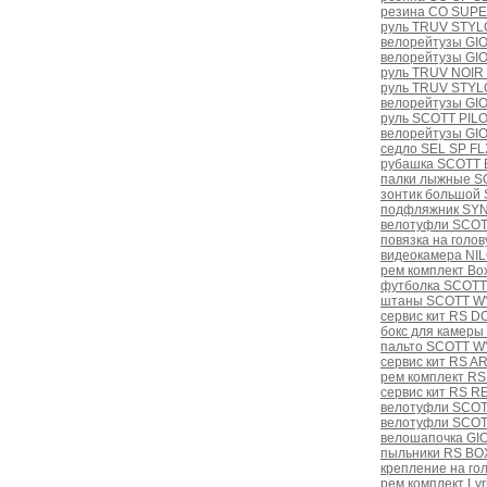
резина CO SUPE
руль TRUV STYLO 
велорейтузы GI
велорейтузы GIO
руль TRUV NOIR R
руль TRUV STYLO
велорейтузы GI
руль SCOTT PIL
велорейтузы GI
седло SEL SP FL
рубашка SCOTT B
палки лыжные S
зонтик большой 
подфляжник SYN
велотуфли SCOT
повязка на голо
видеокамера NI
рем комплект Bo
футболка SCOTT
штаны SCOTT W'
сервис кит RS D
бокс для камер
пальто SCOTT W'
сервис кит RS A
рем комплект R
сервис кит RS 
велотуфли SCOT
велотуфли SCOT
велошапочка GIO
пыльники RS BO
крепление на г
рем комплект Lyri