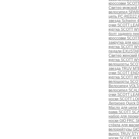
кроссовки SCOTT
Свитер мужской 
велосипед SPAR
цепь PC-RED22 Ho
звезда Schwinn 
очки SCOTT LEAP
куртка SCOTT W's
болт заднего пе
кроссовки SCOTT
закрутка для кас
куртка SCOTT W'
педали EXUSTAR
Свитер женский 
куртка SCOTT W'
велошорты SCOT
звезда TRUV MT
очки SCOTT ENDO 
куртка SCOTT W's
велошорты SCOT
Велосипед VOLTA
велосипед SCAL
очки SCOTT LEAP 
носки SCOTT LOG
Дегризер Quick 
Масло для цепи
рама SCOTT SCA
набор для прокач
носки GIO FRC 
стёкла для маски
велорейтузы GI
вынос TRUV STYL
носки SCOTT W R