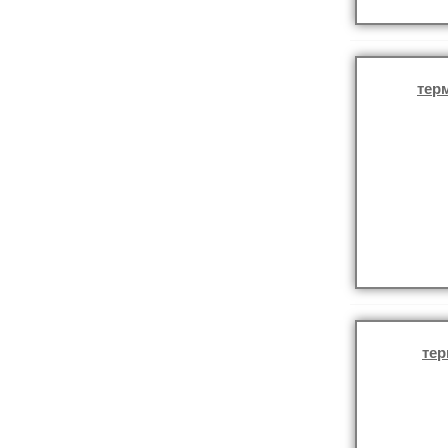
тер
те