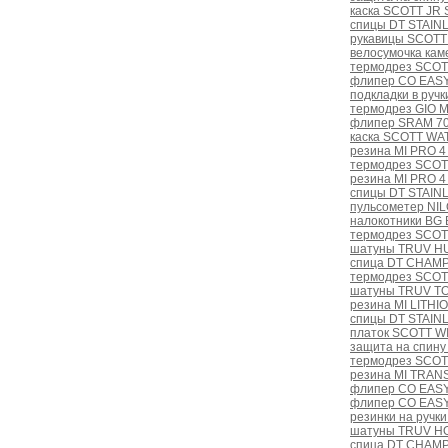
каска SCOTT JR 
спицы DT STAINL
рукавицы SCOTT 
велосумочка ка
термодрез SCOT
флипер CO EASY
подкладки в ручк
термодрез GIO 
флипер SRAM 70
каска SCOTT WAT
резина MI PRO 4
термодрез SCOT
резина MI PRO 4
спицы DT STAINL
пульсометер NI
налокотники BG 
термодрез SCOT
шатуны TRUV HU
спица DT CHAMPI
термодрез SCOT
шатуны TRUV TO
резина MI LITHIO
спицы DT STAINL
платок SCOTT WI
защита на спину
термодрез SCOT
резина MI TRANS
флипер CO EASY
флипер CO EASY
резинки на ручк
шатуны TRUV H
спица DT CHAMPI