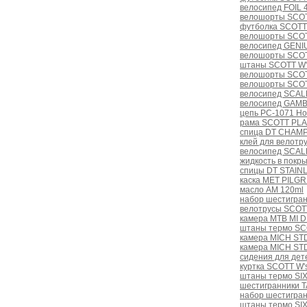
велосипед FOIL 
велошорты SCOT
футболка SCOTT
велошорты SCOT
велосипед GENI
велошорты SCOT
штаны SCOTT W'
велошорты SCOT
велошорты SCOT
велосипед SCAL
велосипед GAMB
цепь PC-1071 Hol
рама SCOTT PLA
спица DT CHAMPI
клей для велотр
велосипед SCAL
жидкость в пок
спицы DT STAINL
каска MET PILGRI
масло AM 120ml
набор шестигра
велотрусы SCOTT
камера MTB MI D
штаны термо SCO
камера MICH STD 
камера MICH STD
сидения для дет
куртка SCOTT W's
штаны термо SIX
шестигранники 
набор шестигра
штаны термо SIX