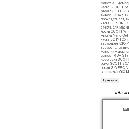
манетка + демп
каска BLUEGRASS
рама SCOTT SC
вынос TRUV STYL
прокладка под в
каска BG SUPER 
стёкла для маски
носки SCOTT W R
Чистка Nano Gel
каска BG INTOX r
термодрез GIO 
тормозная жидко
манетка + демпе
вынос TRUV STYL
кроссовки SCOTT
рама SCOTT SCA
носки GIO FRC M
велотрусы GIO 
« Начало
ве