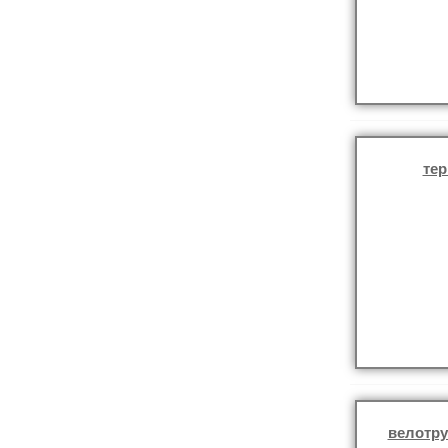
те
велотр