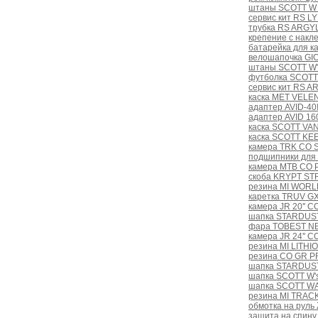
штаны SCOTT W
сервис кит RS L
трубка RS ARGY
крепение с накл
батарейка для к
велошапочка GI
штаны SCOTT W'
футболка SCOTT
сервис кит RS A
каска MET VELEN
адаптер AVID-40
адаптер AVID 16
каска SCOTT VAN
каска SCOTT KEE
камера TRK CO 
подшипники для
камера MTB CO 
скоба KRYPT S
резина MI WORLD
каретка TRUV GX
камера JR 20'' C
шапка STARDUST
фара TOBEST NB
камера JR 24'' C
резина MI LITHIO
резина CO GR PR
шапка STARDUST
шапка SCOTT W'
шапка SCOTT W
резина MI TRAC
обмотка на руль
защита на спину