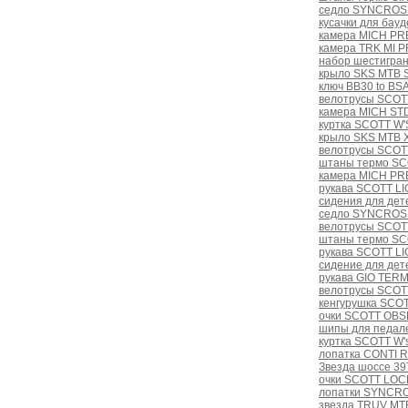
седло SYNCROS 
кусачки для бау
камера MICH PRE
камера TRK MI P
набор шестигра
крыло SKS MTB
ключ BB30 to BSA
велотрусы SCOTT
камера MICH STD 
куртка SCOTT W'
крыло SKS MTB 
велотрусы SCOT
штаны термо SCOT
камера MICH PRE
рукава SCOTT LI
сидения для дет
седло SYNCROS 
велотрусы SCOTT
штаны термо SCO
рукава SCOTT LI
сидение для дет
рукава GIO TER
велотрусы SCOTT
кенгурушка SCOT
очки SCOTT OBSE
шипы для педал
куртка SCOTT W'
лопатка CONTI 
Звезда шоссе 39T
очки SCOTT LOCK
лопатки SYNCRO
звезда TRUV MT