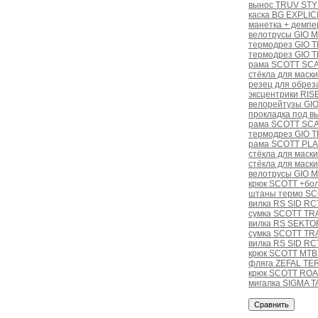
вынос TRUV STYL
каска BG EXPLIC
манетка + дем
велотрусы GIO 
термодрез GIO 
термодрез GIO 
рама SCOTT SCA
стёкла для маски
резец для обреза
эксцентрики RIS
велорейтузы GI
прокладка под 
рама SCOTT SCA
термодрез GIO 
рама SCOTT PL
стёкла для маски 
стёкла для маски
велотрусы GIO 
крюк SCOTT +бол
штаны термо SCO
вилка RS SID RC
сумка SCOTT TRA
вилка RS SEKTOR
сумка SCOTT TR
вилка RS SID RC
крюк SCOTT MTB 
фляга ZEFAL TE
крюк SCOTT RO
мигалка SIGMA 