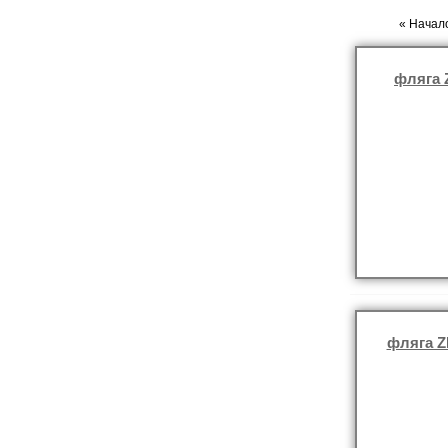
« Начало
фляга 
фляга Z