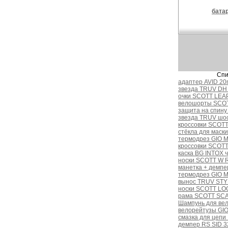
бата
Спи
адаптер AVID 20
звезда TRUV DH 
очки SCOTT LEAP
велошорты SCOT
защита на спину
звезда TRUV шос
кроссовки SCOTT
стёкла для маск
термодрез GIO 
кроссовки SCOTT
каска BG INTOX ч
носки SCOTT W R
манетка + демп
термодрез GIO 
вынос TRUV STYL
носки SCOTT LOG
рама SCOTT SCA
Шампунь для вел
велорейтузы GI
смазка для цеп
демпер RS SID 