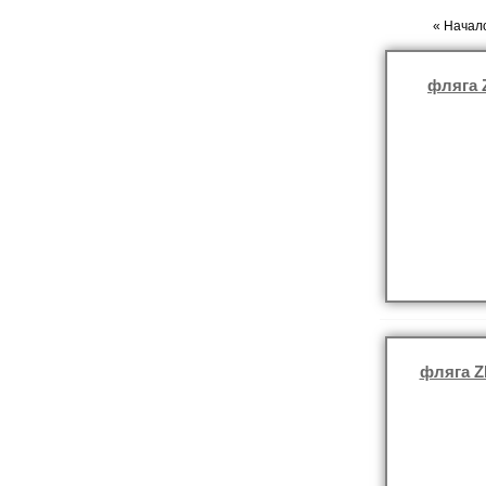
« Начало
фляга 
фляга Z