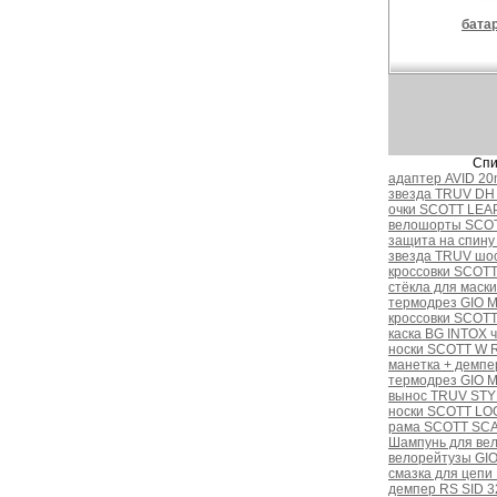
бата
Спи
адаптер AVID 20
звезда TRUV DH 
очки SCOTT LEAP
велошорты SCOT
защита на спину
звезда TRUV шос
кроссовки SCOTT
стёкла для маск
термодрез GIO 
кроссовки SCOTT
каска BG INTOX ч
носки SCOTT W R
манетка + демп
термодрез GIO 
вынос TRUV STYL
носки SCOTT LOG
рама SCOTT SCA
Шампунь для вел
велорейтузы GI
смазка для цеп
демпер RS SID 