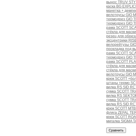
вынос TRUV STYL
каска BG EXPLIC
манетка + дем
велотрусы GIO 
термодрез GIO 
термодрез GIO 
рама SCOTT SCA
стёкла для маски
резец для обреза
эксцентрики RIS
велорейтузы GI
прокладка под 
рама SCOTT SCA
термодрез GIO 
рама SCOTT PL
стёкла для маски 
стёкла для маски
велотрусы GIO 
крюк SCOTT +бол
штаны термо SCO
вилка RS SID RC
сумка SCOTT TRA
вилка RS SEKTOR
сумка SCOTT TR
вилка RS SID RC
крюк SCOTT MTB 
фляга ZEFAL TE
крюк SCOTT RO
мигалка SIGMA 