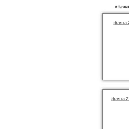
« Начало
фляга 
фляга Z