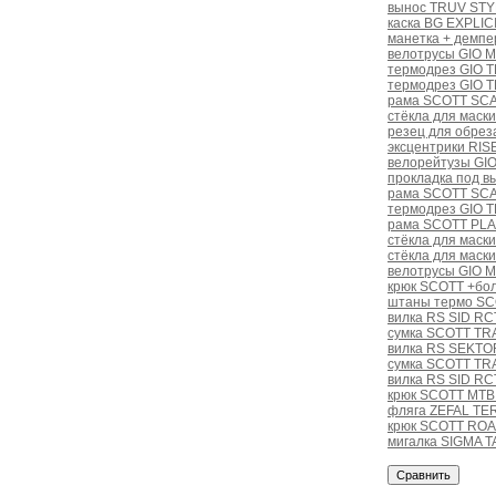
вынос TRUV STYL
каска BG EXPLIC
манетка + дем
велотрусы GIO 
термодрез GIO 
термодрез GIO 
рама SCOTT SCA
стёкла для маски
резец для обреза
эксцентрики RIS
велорейтузы GI
прокладка под 
рама SCOTT SCA
термодрез GIO 
рама SCOTT PL
стёкла для маски 
стёкла для маски
велотрусы GIO 
крюк SCOTT +бол
штаны термо SCO
вилка RS SID RC
сумка SCOTT TRA
вилка RS SEKTOR
сумка SCOTT TR
вилка RS SID RC
крюк SCOTT MTB 
фляга ZEFAL TE
крюк SCOTT RO
мигалка SIGMA 