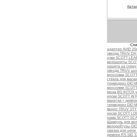
бата
Спи
адаптер AVID 20
звезда TRUV DH 
очки SCOTT LEAP
велошорты SCOT
защита на спину
звезда TRUV шос
кроссовки SCOTT
стёкла для маск
термодрез GIO 
кроссовки SCOTT
каска BG INTOX ч
носки SCOTT W R
манетка + демп
термодрез GIO 
вынос TRUV STYL
носки SCOTT LOG
рама SCOTT SCA
Шампунь для вел
велорейтузы GI
смазка для цеп
демпер RS SID 