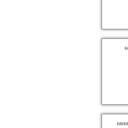
к
каска