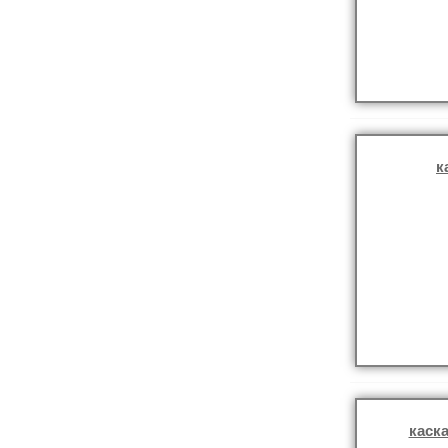
к
каска