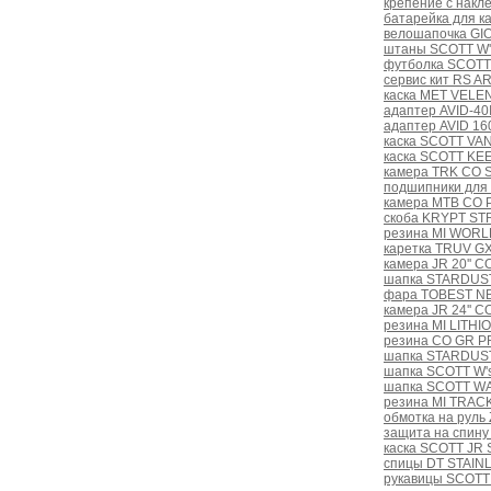
крепение с накл
батарейка для к
велошапочка GI
штаны SCOTT W'
футболка SCOTT
сервис кит RS A
каска MET VELEN
адаптер AVID-40
адаптер AVID 16
каска SCOTT VAN
каска SCOTT KEE
камера TRK CO 
подшипники для
камера MTB CO 
скоба KRYPT S
резина MI WORLD
каретка TRUV GX
камера JR 20'' C
шапка STARDUST
фара TOBEST NB
камера JR 24'' C
резина MI LITHIO
резина CO GR PR
шапка STARDUST
шапка SCOTT W'
шапка SCOTT W
резина MI TRAC
обмотка на руль
защита на спину
каска SCOTT JR 
спицы DT STAINL
рукавицы SCOTT 