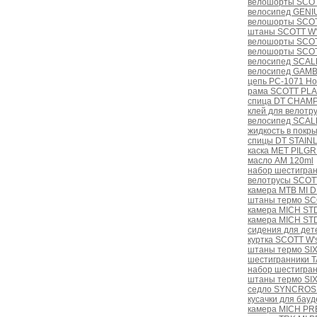
велошорты SCOT
велосипед GENI
велошорты SCOT
штаны SCOTT W'
велошорты SCOT
велошорты SCOT
велосипед SCAL
велосипед GAMB
цепь PC-1071 Hol
рама SCOTT PLA
спица DT CHAMPI
клей для велотр
велосипед SCAL
жидкость в пок
спицы DT STAINL
каска MET PILGRI
масло AM 120ml
набор шестигра
велотрусы SCOTT
камера MTB MI D
штаны термо SCO
камера MICH STD 
камера MICH STD
сидения для дет
куртка SCOTT W's
штаны термо SIX
шестигранники 
набор шестигра
штаны термо SIX
седло SYNCROS 
кусачки для бау
камера MICH PRE