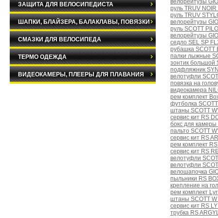
велорейтузы GIO
ЗАЩИТА ДЛЯ ВЕЛОСИПЕДИСТА
руль TRUV NOIR R
руль TRUV STYLO
ШАПКИ, БЛАЙЗЕРА, БАЛАКЛАВЫ, ПОВЯЗКИ
велорейтузы GI
руль SCOTT PIL
велорейтузы GI
СМАЗКИ ДЛЯ ВЕЛОСИПЕДА
седло SEL SP FL
рубашка SCOTT B
палки лыжные S
ТЕРМО ОДЕЖДА
зонтик большой 
подфляжник SYN
ВИДЕОКАМЕРЫ, ПЛЕЕРЫ ДЛЯ ПЛАВАНИЯ
велотуфли SCOT
повязка на голо
видеокамера NI
рем комплект Bo
футболка SCOTT
штаны SCOTT W'
сервис кит RS D
бокс для камер
пальто SCOTT W'
сервис кит RS A
рем комплект R
сервис кит RS 
велотуфли SCOT
велотуфли SCOT
велошапочка GIO
пыльники RS BO
крепление на г
рем комплект Lyri
штаны SCOTT W
сервис кит RS L
трубка RS ARGY