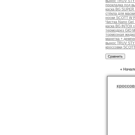
вынос TRUV STYL
прокладка под в
каска BG SUPER 
стёкла для маски
носки SCOTT W R
Чистка Nano Gel
каска BG INTOX r
термодрез GIO 
тормозная жидко
манетка + демпе
вынос TRUV STYL
кроссовки SCOTT
« Начало
кроссов