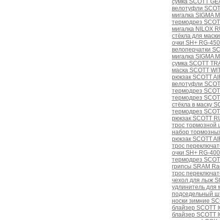
сумка SCOTT GEA
велотуфли SCOT
мигалка SIGMA M
термодрез SCOTT
мигалка NILOX 
стёкла для маски
очки SH+ RG-4500
велоперчатки SC
мигалка SIGMA M
сумка SCOTT TRA
маска SCOTT WI
рюкзак SCOTT A
велотуфли SCOTT
термодрез SCOT
термодрез SCOT
стёкла в маску 
термодрез SCOT
рюкзак SCOTT R
трос тормозной 
набор тормозных
рюкзак SCOTT A
трос переключат
очки SH+ RG-4000
термодрез SCOTT
грипсы SRAM Ra
трос переключат
чехол для лыж S
удлинитель для 
подседельный ш
носки зимние S
блайзер SCOTT I
блайзер SCOTT I