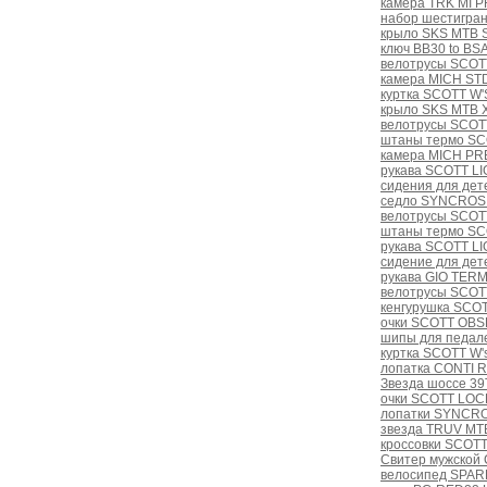
камера TRK MI P
набор шестигра
крыло SKS MTB
ключ BB30 to BSA
велотрусы SCOTT
камера MICH STD 
куртка SCOTT W'
крыло SKS MTB 
велотрусы SCOT
штаны термо SCOT
камера MICH PRE
рукава SCOTT LI
сидения для дет
седло SYNCROS 
велотрусы SCOTT
штаны термо SCO
рукава SCOTT LI
сидение для дет
рукава GIO TER
велотрусы SCOTT
кенгурушка SCOT
очки SCOTT OBSE
шипы для педал
куртка SCOTT W'
лопатка CONTI 
Звезда шоссе 39T
очки SCOTT LOCK
лопатки SYNCRO
звезда TRUV MT
кроссовки SCOTT
Свитер мужской 
велосипед SPAR