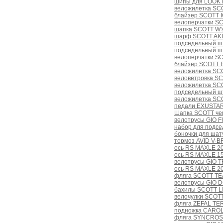
шипы для LOOK 
веложилетка SCO
блайзер SCOTT 
велоперчатки S
шапка SCOTT W'
шарф SCOTT AKIt
подседельный ш
подседельный ш
велоперчатки S
блайзер SCOTT B
веложилетка SC
веловетровка S
веложилетка SCO
подседельный ш
веложилетка SC
педали EXUSTAR
Шапка SCOTT че
велотрусы GIO 
набор для подсе
боночки для шат
тормоз AVID V-B
ось RS MAXLE 20
ось RS MAXLE 1
велотрусы GIO T
ось RS MAXLE 2
фляга SCOTT TE
велотрусы GIO D
бахилы SCOTT LI
велочулки SCOTT
фляга ZEFAL TE
подножка CAROL 
фляга SYNCROS 