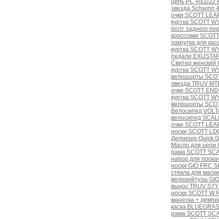
цепь PC-RED22 Ho
звезда Schwinn 
очки SCOTT LEAP
куртка SCOTT W's
болт заднего пе
кроссовки SCOTT
закрутка для кас
куртка SCOTT W'
педали EXUSTAR
Свитер женский 
куртка SCOTT W'
велошорты SCOT
звезда TRUV MT
очки SCOTT ENDO 
куртка SCOTT W's
велошорты SCOT
Велосипед VOLTA
велосипед SCAL
очки SCOTT LEAP 
носки SCOTT LOG
Дегризер Quick 
Масло для цепи
рама SCOTT SCA
набор для прокач
носки GIO FRC 
стёкла для маски
велорейтузы GI
вынос TRUV STYL
носки SCOTT W R
манетка + демп
каска BLUEGRASS
рама SCOTT SC