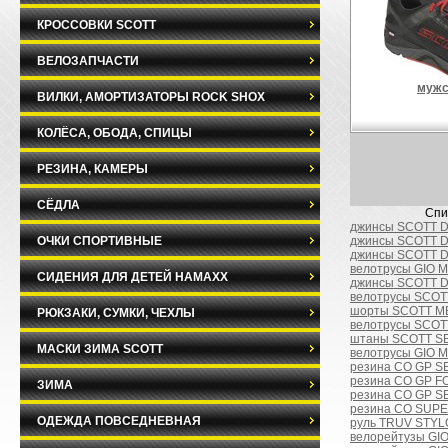
КРОССОВКИ SCOTT
ВЕЛОЗАПЧАСТИ
мужс
ВИЛКИ, АМОРТИЗАТОРЫ ROCK SHOX
КОЛЁСА, ОБОДА, СПИЦЫ
РЕЗИНА, КАМЕРЫ
СЁДЛА
Спи
джинсы SCOTT D
ОЧКИ СПОРТИВНЫЕ
джинсы SCOTT D
джинсы SCOTT D
велотрусы GIO 
СИДЕНИЯ ДЛЯ ДЕТЕЙ HAMAXX
джинсы SCOTT D
велотрусы SCOT
шорты SCOTT M
РЮКЗАКИ, СУМКИ, ЧЕХЛЫ
велотрусы SCOTT
штаны SCOTT S
МАСКИ ЗИМА SCOTT
велотрусы GIO 
резина CO GP SE
резина CO GP FO
ЗИМА
резина CO GP SE
резина CO SUPE
ОДЕЖДА ПОВСЕДНЕВНАЯ
руль TRUV STYLO 
велорейтузы GI