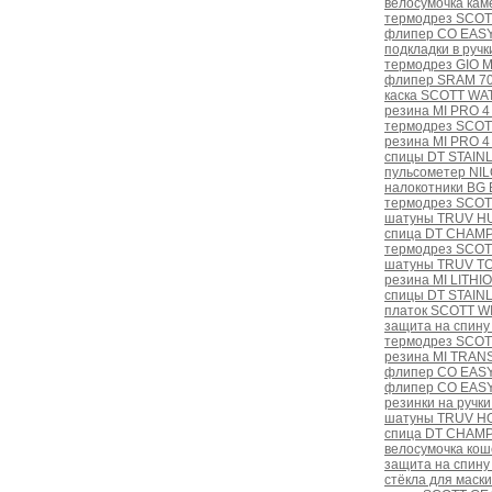
велосумочка ка
термодрез SCOT
флипер CO EASY
подкладки в ручк
термодрез GIO 
флипер SRAM 70
каска SCOTT WAT
резина MI PRO 4
термодрез SCOT
резина MI PRO 4
спицы DT STAINL
пульсометер NI
налокотники BG 
термодрез SCOT
шатуны TRUV HU
спица DT CHAMPI
термодрез SCOT
шатуны TRUV TO
резина MI LITHIO
спицы DT STAINL
платок SCOTT WI
защита на спину
термодрез SCOT
резина MI TRANS
флипер CO EASY
флипер CO EASY
резинки на ручк
шатуны TRUV H
спица DT CHAMPI
велосумочка ко
защита на спину
стёкла для маски