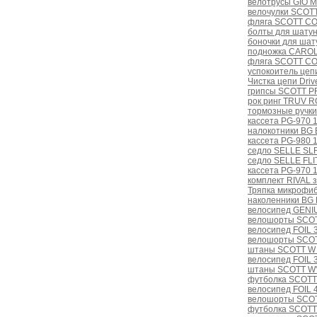
велотрусы GIO 
велочулки SCOT
фляга SCOTT CO
болты для шатуна
боночки для шат
подножка CAROL
фляга SCOTT CO
успокоитель цеп
Чистка цепи Dri
грипсы SCOTT PR
рок ринг TRUV 
тормозные ручк
кассета PG-970 1
налокотники BG
кассета PG-980 1
седло SELLE SLR 
седло SELLE FLIT
кассета PG-970 1
комплект RIVAL з
Тряпка микрофи
наколенники BG
велосипед GENI
велошорты SCOT
велосипед FOIL 
велошорты SCOT
штаны SCOTT W
велосипед FOIL 
штаны SCOTT W'
футболка SCOTT
велосипед FOIL 
велошорты SCOT
футболка SCOTT