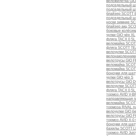
веложилетка GI
подседельный шт
подседельный ш
блайзер SCOTT B
подседельный ш
носки зимние S
блайзер акц SC
боковые колёсики
чулки GIO чёр XL
фляга TACX 0,5
веломайка SCOT
фляга SCOTT TE
велочулки SCOTT
велонаколенник
велотрусы GIO F
веломайка SCOT
веломайка SCOT
боночки для ша
чулки GIO чёр S
велотрусы GIO 
велочулки SCOTT
фляга TACX 0,5
тормоз AVID V-B
направляющая г
веломайка SCOT
тормоза RIVAL п
велочулки GIO бе
велотрусы GIO F
тормоз AVID X-0
боночки для шату
бахилы SCOTT LI
тормоз AVID Juic