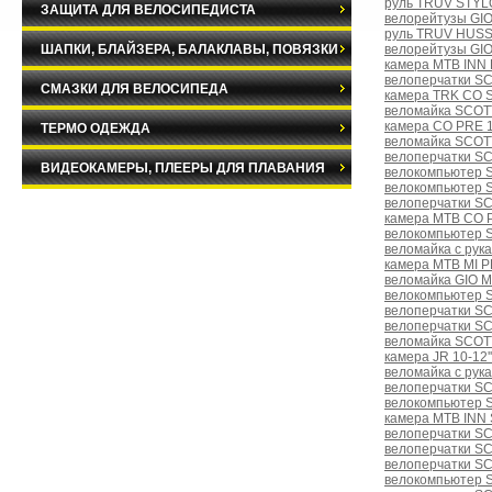
руль TRUV STYLO 
ЗАЩИТА ДЛЯ ВЕЛОСИПЕДИСТА
велорейтузы GIO
руль TRUV HUSSE
ШАПКИ, БЛАЙЗЕРА, БАЛАКЛАВЫ, ПОВЯЗКИ
велорейтузы GI
камера MTB INN 
велоперчатки S
СМАЗКИ ДЛЯ ВЕЛОСИПЕДА
камера TRK CO 
веломайка SCO
камера CO PRE 1
ТЕРМО ОДЕЖДА
веломайка SCOTT
велоперчатки S
ВИДЕОКАМЕРЫ, ПЛЕЕРЫ ДЛЯ ПЛАВАНИЯ
велокомпьютер 
велокомпьютер 
велоперчатки S
камера MTB CO 
велокомпьютер 
веломайка с ру
камера MTB MI P
веломайка GIO 
велокомпьютер 
велоперчатки S
велоперчатки S
веломайка SCO
камера JR 10-12'
веломайка с рук
велоперчатки S
велокомпьютер 
камера MTB INN 
велоперчатки S
велоперчатки SC
велоперчатки S
велокомпьютер S