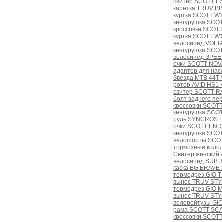
свитер SCOTT E
каретка TRUV BB3
куртка SCOTT W'
кенгурушка SCOT
кроссовки SCOTT
куртка SCOTT W'
велосипед VOLT
кенгурушка SCOT
велосипед SPEE
очки SCOTT NOVA 
адаптер для нас
Звезда MTB 44T
ротор AVID HS1 
свитер SCOTT RA
болт заднего пе
кроссовки SCOTT
кенгурушка SCOT
руль SYNCROS D
очки SCOTT ENDO 
кенгурушка SCO
велошорты SCOT
тормозные колодк
Свитер женский 
велосипед SUB 3
каска BG BRAVE b
термодрез GIO 
вынос TRUV STYL
термодрез GIO 
вынос TRUV STYLO
велорейтузы GI
рама SCOTT SCA
кроссовки SCOTT