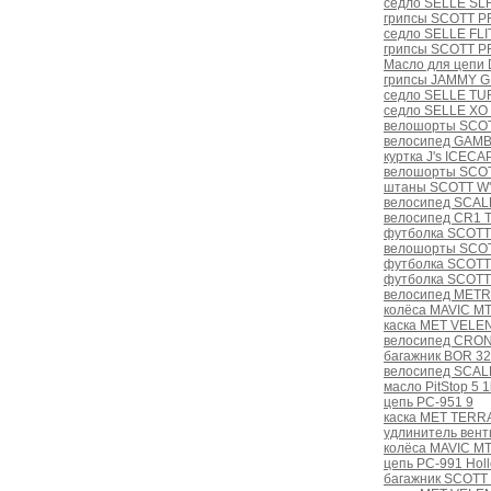
седло SELLE SLR
грипсы SCOTT PR
седло SELLE FLI
грипсы SCOTT PR
Масло для цепи 
грипсы JAMMY G
седло SELLE TUR
седло SELLE XO 
велошорты SCOT
велосипед GAMB
куртка J's ICECA
велошорты SCOT
штаны SCOTT W'
велосипед SCAL
велосипед CR1 
футболка SCOTT
велошорты SCOT
футболка SCOTT
футболка SCOTT
велосипед METR
колёса MAVIC MT
каска MET VELEN
велосипед CRONU
багажник BOR 32
велосипед SCAL
масло PitStop 5 1l
цепь PC-951 9
каска MET TERRA
удлинитель вент
колёса MAVIC MT
цепь PC-991 Holl
багажник SCOTT