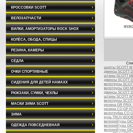
КРОССОВКИ SCOTT
ВЕЛОЗАПЧАСТИ
мужс
ВИЛКИ, АМОРТИЗАТОРЫ ROCK SHOX
КОЛЁСА, ОБОДА, СПИЦЫ
РЕЗИНА, КАМЕРЫ
СЁДЛА
Спи
шорты SCOTT W 
ОЧКИ СПОРТИВНЫЕ
джинсы SCOTT D
штаны SCOTT M
джинсы SCOTT D
СИДЕНИЯ ДЛЯ ДЕТЕЙ HAMAXX
велотрусы SCOTT
велотрусы GIO 
джинсы SCOTT D
РЮКЗАКИ, СУМКИ, ЧЕХЛЫ
штаны SCOTT W'
велотрусы SCOT
МАСКИ ЗИМА SCOTT
резина GR PRIX
резина CO GP AT
велотрубка CO G
ЗИМА
руль TRUV BOOBA
велорейтузы GIO
ОДЕЖДА ПОВСЕДНЕВНАЯ
велорейтузы GIO
велорейтузы GI