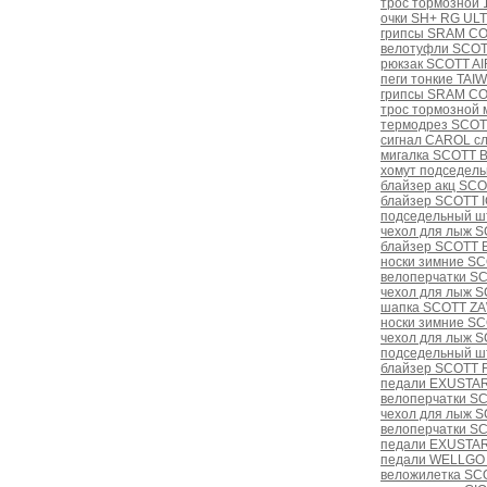
трос тормозной
очки SH+ RG ULT
грипсы SRAM C
велотуфли SCOT
рюкзак SCOTT A
пеги тонкие TA
грипсы SRAM CO
трос тормозной 
термодрез SCOT
сигнал CAROL с
мигалка SCOTT B
хомут подседель
блайзер акц SCO
блайзер SCOTT I
подседельный шт
чехол для лыж 
блайзер SCOTT B
носки зимние SC
велоперчатки SC
чехол для лыж 
шапка SCOTT Z
носки зимние SC
чехол для лыж 
подседельный ш
блайзер SCOTT 
педали EXUSTAR 
велоперчатки S
чехол для лыж S
велоперчатки S
педали EXUSTAR
педали WELLGO 
веложилетка SC