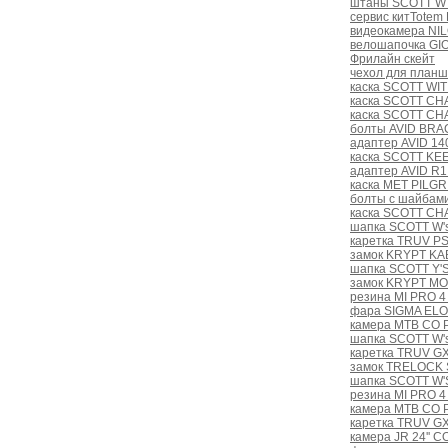
штаны SCOTT W
сервис китTotem 
видеокамера NI
велошапочка GIO
Фрилайн скейт
чехол для план
каска SCOTT WIT 
каска SCOTT CH
каска SCOTT CHA
болты AVID BR
адаптер AVID 14
каска SCOTT KE
адаптер AVID R1
каска MET PILGRI
болты с шайбам
каска SCOTT CH
шапка SCOTT W'
каретка TRUV PS 
замок KRYPT KAB
шапка SCOTT Y
замок KRYPT M
резина MI PRO 4
фара SIGMA ELO
камера MTB CO P
шапка SCOTT W's
каретка TRUV GX
замок TRELOCK 
шапка SCOTT W
резина MI PRO 4
камера MTB CO 
каретка TRUV GXP
камера JR 24''