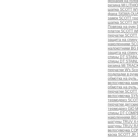
фонарик на гол
резина MI LITHIO
шапка SCOTT W'
фара SIGMA QU
замок SCOTT тро
шапка SCOTT WA
Повязка на рук
платок SCOTT WE
перчатки SCOTT 
защита на спину
наколенники SC
налокотники BG
защита на спину
спицы DT STAINL
спицы DT STAINL
резина MI TRAC
перчатки W's Sco
подкладки в руч
обмотка на руль 
велосумочка ка
обмотка на руль
перчатки SCOTT 
велосумочка SY
термодрез SCOT
перчатки детски
термодрез GIO 
спицы DT COMPET
наколенники BG
шатуны TRUV X-0
шатуны TRUV RA
велосумочка CON
каска SCOTT JR 