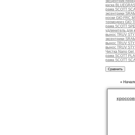
эксцентрик пере
каска BLUEGRASS
рама SCOTT SCA
эксентрики SRAM
носки GIO FRC M
термодрез GIO 
рама SCOTT SPE
удлинитель для 
вынос TRUV STYL
эксентрики SRAM 
вынос TRUV STYL
вынос TRUV STYL
Чистка Nano Gel
рама SCOTT PLA
рама SCOTT SCA
« Начало
кроссов