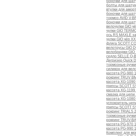
боночки для ша
болты для шату
втулки для амо
боночки для шату
тормоз AVID V-B
боночки для шату
велочулки GIO чё
чулки GIO TERMO
ось RS MAXLE з
чулки GIO чёр XX
фляга SCOTT CO
велотрусы GIO 
велобриджи GIO 
седло SELLE Q-
Дегризер Quick 
тормозные ручки
силикон для ве
кассета PG-980 1
рокринг TRUV B
кассета XG-1090 
грипсы SCOTT S
кассета XG-1199 
смазка для цеп
кассета XG-1080 
успокоитель цеп
грипсы SCOTT S
рокринг TRIALS 
тормозные ручки
рокринг TRUV-B
кассета PG-970 1
кассета PG-990 
Комплект для мой