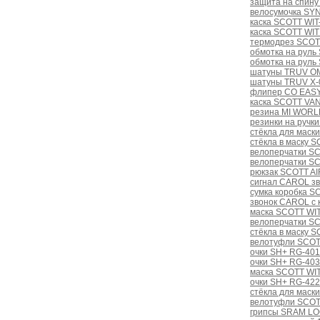
защита на спину
велосумочка SY
каска SCOTT WIT
каска SCOTT WIT
термодрез SCOT
обмотка на руль
обмотка на руль
шатуны TRUV OM
шатуны TRUV X-0
флипер CO EASY 
каска SCOTT VAN
резина MI WORLD
резинки на ручк
стёкла для маски 
стёкла в маску S
велоперчатки S
велоперчатки S
рюкзак SCOTT A
сигнал CAROL з
сумка коробка 
звонок CAROL с 
маска SCOTT WIT
велоперчатки S
стёкла в маску 
велотуфли SCOT
очки SH+ RG-4010
очки SH+ RG-403
маска SCOTT WIT
очки SH+ RG-4220 
стёкла для мас
велотуфли SCOT
грипсы SRAM LO