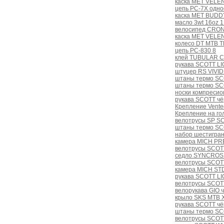
каска MET VELEN
цепь PC-7X одно
каска MET BUDDY
масло 3wt 16oz 1L
велосипед CRONU
каска MET VELEN
колесо DT MTB T
цепь PC-830 8
клей TUBULAR C
рукава SCOTT LI
штуцер RS VIVID
штаны термо SC
штаны термо SCO
носки компресио
рукава SCOTT чё
Крепление Vente
Крепление на го
велотрусы SP SC
штаны термо SC
набор шестигра
камера MICH PRE
велотрусы SCOTT
седло SYNCROS 
велотрусы SCOT
камера MICH STD
рукава SCOTT L
велотрусы SCOT
велорукава GIO ч
крыло SKS MTB 
рукава SCOTT чё
штаны термо SCO
велотрусы SCOTT