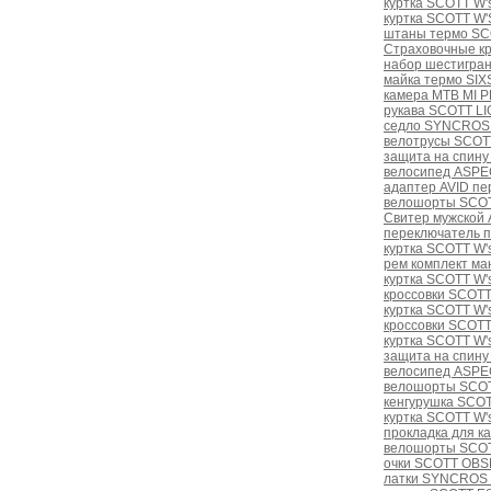
куртка SCOTT W's
куртка SCOTT W
штаны термо SC
Страховочные кр
набор шестигра
майка термо SIX
камера MTB MI 
рукава SCOTT LI
седло SYNCROS 
велотрусы SCOT
защита на спин
велосипед ASPE
адаптер AVID пе
велошорты SCOT
Свитер мужской
переключатель п
куртка SCOTT W'
рем комплект ман
куртка SCOTT W's
кроссовки SCOTT
куртка SCOTT W's
кроссовки SCOTT
куртка SCOTT W's
защита на спину
велосипед ASPE
велошорты SCOT
кенгурушка SCOT
куртка SCOTT W's
прокладка для к
велошорты SCOT
очки SCOTT OBSE
латки SYNCROS 