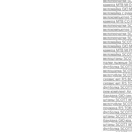
велоперчатки S
камера MTB MI D
веломайка GIO 
веломайка с ру
велокомпьютер S
камера MTB CO 
велоперчатки S
велокомпьютер 
велоперчатки S
велоперчатки SC
веломайка SCOT
веломайка GIO 
камера MTB MI 
веломайка SCOTT
велоштаны SCOT
палки лыжные S
футболка SCOTT
велошапка SCOT
велотуфли SCOT
сервис кит RS 
сервис кит RS T
футболка SCOTT
рем комплект Air
бандана GIO син
штаны SCOTT W'
велотуфли SCOTT
пружина RS TOR
футболка SCOTT
штаны SCOTT W'
бандана GIO кра.
штаны SCOTT W'
футболка SCOT