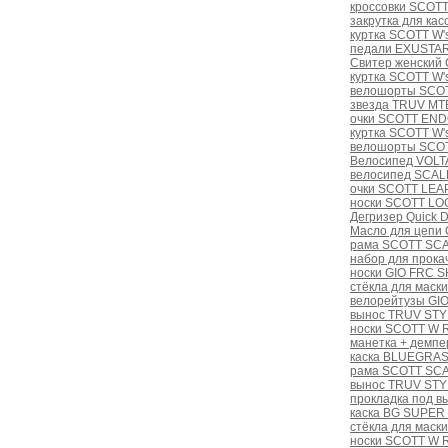
кроссовки SCOTT
закрутка для кас
куртка SCOTT W'
педали EXUSTAR
Свитер женский 
куртка SCOTT W'
велошорты SCOT
звезда TRUV MT
очки SCOTT ENDO 
куртка SCOTT W's
велошорты SCOT
Велосипед VOLTA
велосипед SCAL
очки SCOTT LEAP 
носки SCOTT LOG
Дегризер Quick 
Масло для цепи
рама SCOTT SCA
набор для прокач
носки GIO FRC 
стёкла для маски
велорейтузы GI
вынос TRUV STYL
носки SCOTT W R
манетка + демп
каска BLUEGRASS
рама SCOTT SC
вынос TRUV STYL
прокладка под в
каска BG SUPER 
стёкла для маски
носки SCOTT W R