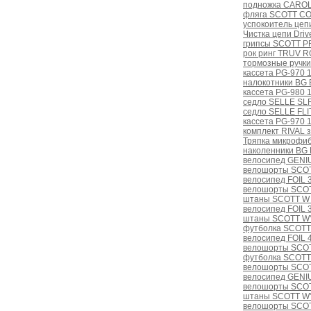
подножка CAROL
фляга SCOTT CO
успокоитель цеп
Чистка цепи Dri
грипсы SCOTT PR
рок ринг TRUV 
тормозные ручк
кассета PG-970 1
налокотники BG
кассета PG-980 1
седло SELLE SLR 
седло SELLE FLIT
кассета PG-970 1
комплект RIVAL з
Тряпка микрофи
наколенники BG
велосипед GENI
велошорты SCOT
велосипед FOIL 
велошорты SCOT
штаны SCOTT W
велосипед FOIL 
штаны SCOTT W'
футболка SCOTT
велосипед FOIL 
велошорты SCOT
футболка SCOTT
велошорты SCOT
велосипед GENI
велошорты SCOT
штаны SCOTT W'
велошорты SCOT