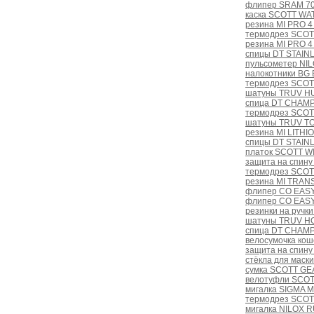
флипер SRAM 70
каска SCOTT WAT
резина MI PRO 4
термодрез SCOT
резина MI PRO 4
спицы DT STAINL
пульсометер NI
налокотники BG 
термодрез SCOT
шатуны TRUV HU
спица DT CHAMPI
термодрез SCOT
шатуны TRUV TO
резина MI LITHIO
спицы DT STAINL
платок SCOTT WI
защита на спину
термодрез SCOT
резина MI TRANS
флипер CO EASY
флипер CO EASY
резинки на ручк
шатуны TRUV H
спица DT CHAMPI
велосумочка ко
защита на спину
стёкла для маски
сумка SCOTT GEA
велотуфли SCOT
мигалка SIGMA M
термодрез SCOTT
мигалка NILOX 