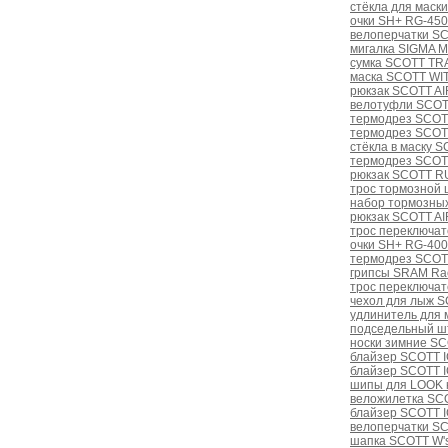
стёкла для маски
очки SH+ RG-4500
велоперчатки SC
мигалка SIGMA M
сумка SCOTT TRA
маска SCOTT WI
рюкзак SCOTT A
велотуфли SCOTT
термодрез SCOT
термодрез SCOT
стёкла в маску 
термодрез SCOT
рюкзак SCOTT R
трос тормозной 
набор тормозных
рюкзак SCOTT A
трос переключат
очки SH+ RG-4000
термодрез SCOTT
грипсы SRAM Ra
трос переключат
чехол для лыж S
удлинитель для 
подседельный ш
носки зимние S
блайзер SCOTT I
блайзер SCOTT I
шипы для LOOK 
веложилетка SCO
блайзер SCOTT 
велоперчатки S
шапка SCOTT W'