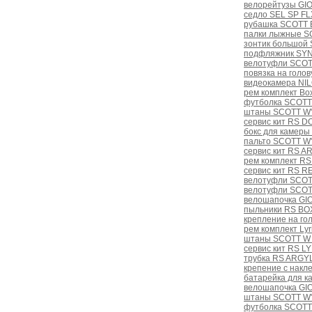
велорейтузы GI
седло SEL SP FL
рубашка SCOTT B
палки лыжные S
зонтик большой 
подфляжник SYN
велотуфли SCOT
повязка на голо
видеокамера NI
рем комплект Bo
футболка SCOTT
штаны SCOTT W'
сервис кит RS D
бокс для камер
пальто SCOTT W'
сервис кит RS A
рем комплект R
сервис кит RS 
велотуфли SCOT
велотуфли SCOT
велошапочка GIO
пыльники RS BO
крепление на г
рем комплект Lyri
штаны SCOTT W
сервис кит RS L
трубка RS ARGY
крепение с накл
батарейка для к
велошапочка GI
штаны SCOTT W'
футболка SCOTT