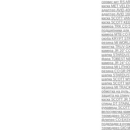
сервис кит RS A
каска MET VELEN
адаптер AVID-40
адаптер AVID 16
каска SCOTT VAN
каска SCOTT KEE
камера TRK CO 
подшипники для
камера MTB CO 
скоба KRYPT S
резина MI WORLD
каретка TRUV GX
камера JR 20'' C
шапка STARDUST
фара TOBEST NB
камера JR 24'' C
резина MI LITHIO
резина CO GR PR
шапка STARDUST
шапка SCOTT W'
шапка SCOTT W
резина MI TRAC
обмотка на руль
защита на спину
каска SCOTT JR 
спицы DT STAINL
рукавицы SCOTT 
велосумочка ка
термодрез SCOT
флипер CO EASY
подкладки в ручк
термодрез GIO 