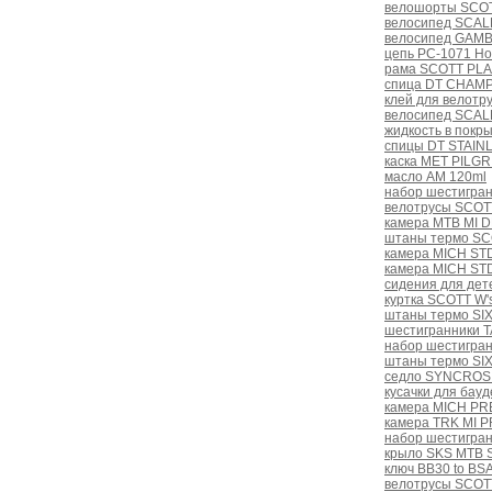
велошорты SCOT
велосипед SCAL
велосипед GAMB
цепь PC-1071 Hol
рама SCOTT PLA
спица DT CHAMPI
клей для велотр
велосипед SCAL
жидкость в пок
спицы DT STAINL
каска MET PILGRI
масло AM 120ml
набор шестигра
велотрусы SCOTT
камера MTB MI D
штаны термо SCO
камера MICH STD 
камера MICH STD
сидения для дет
куртка SCOTT W's
штаны термо SIX
шестигранники 
набор шестигра
штаны термо SIX
седло SYNCROS 
кусачки для бау
камера MICH PRE
камера TRK MI P
набор шестигра
крыло SKS MTB
ключ BB30 to BSA
велотрусы SCOTT