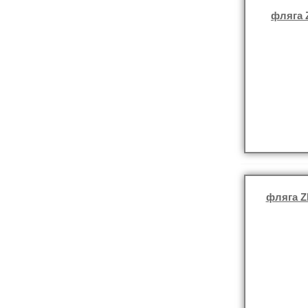
фляга 
фляга Z