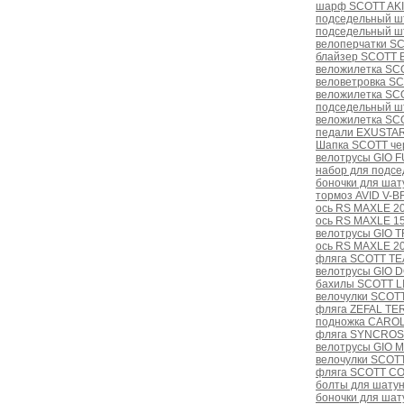
шарф SCOTT AKIt
подседельный ш
подседельный ш
велоперчатки S
блайзер SCOTT B
веложилетка SC
веловетровка S
веложилетка SCO
подседельный ш
веложилетка SC
педали EXUSTAR
Шапка SCOTT че
велотрусы GIO 
набор для подсе
боночки для шат
тормоз AVID V-B
ось RS MAXLE 20
ось RS MAXLE 1
велотрусы GIO T
ось RS MAXLE 2
фляга SCOTT TE
велотрусы GIO D
бахилы SCOTT LI
велочулки SCOTT
фляга ZEFAL TE
подножка CAROL 
фляга SYNCROS 
велотрусы GIO 
велочулки SCOT
фляга SCOTT CO
болты для шатуна
боночки для шат