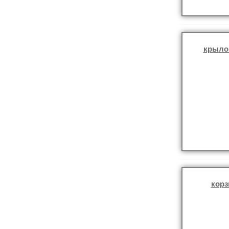
крыло
корз