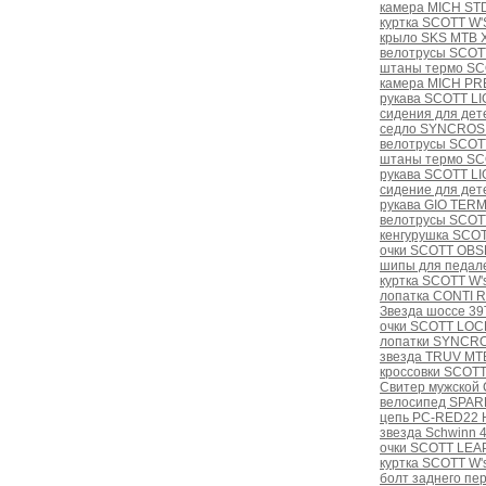
камера MICH STD 
куртка SCOTT W'
крыло SKS MTB 
велотрусы SCOT
штаны термо SCOT
камера MICH PRE
рукава SCOTT LI
сидения для дет
седло SYNCROS 
велотрусы SCOTT
штаны термо SCO
рукава SCOTT LI
сидение для дет
рукава GIO TER
велотрусы SCOTT
кенгурушка SCOT
очки SCOTT OBSE
шипы для педал
куртка SCOTT W'
лопатка CONTI 
Звезда шоссе 39T
очки SCOTT LOCK
лопатки SYNCRO
звезда TRUV MT
кроссовки SCOTT
Свитер мужской 
велосипед SPAR
цепь PC-RED22 Ho
звезда Schwinn 
очки SCOTT LEAP
куртка SCOTT W's
болт заднего пе