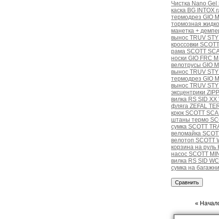
Чистка Nano Gel
каска BG INTOX r
термодрез GIO 
тормозная жидко
манетка + демпе
вынос TRUV STYL
кроссовки SCOTT
рама SCOTT SCA
носки GIO FRC M
велотрусы GIO 
вынос TRUV STYL
термодрез GIO 
вынос TRUV STYL
эксцентрики ZIPP
вилка RS SID XX
фляга ZEFAL TE
крюк SCOTT SCAL
штаны термо SC
сумка SCOTT TR
веломайка SCOTT
велотоп SCOTT 
корзина на руль
насос SCOTT MI
вилка RS SID WC
сумка на багаж
« Начало